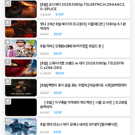
4
[8월] 오디세이 2026.1080p.TELESYNC.H.264.AAC2.
0-SPLiCE
1,820P
910P
5
떳다 26년 8월 북미1위 최고호러 [ 이블데드번 ] 1080p 5.1 완
벽자막
580P
290P
6
8월 떠따 [ 강동원x엄태구x박지현][ 와일드 씽 ]
580P
290P
7
[8월] 스파이더맨: 브랜드 뉴 데이 2026.1080p.TELESYN
C.x264-DKS
1,780P
890P
8
[8월]멕켄지 포이 금을 찾는 무법자 [아일레이트 시프]완벽한자막
580P
290P
9
[ 8월 ] 지구종말 악마와의 하드액션 [ ㅇI블 오ㄹI진 ] 초고화질
완벽자막
640P
320P
10
8월 떳따 안소니 마키 모레나 바카린 SF대작 [엘리베이션]
820P
410P