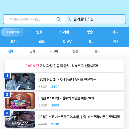
5.
나는솔로
6.
최애의사원
7.
킬러들의 쇼핑
8.
불량연애
TOP100
영화
드라마
방송
애니
9.
신민아
도서
웹툰
K-AV
BJ
성인
10.
260805
전체
영화
드라마
방송
애니
1.
와일드씽
EVENT!
지니파일 신규앱 출시! 리뷰쓰고 선물받자!
1
[8월] 씬민Qr - Qㅓ둠보다 무서운 진실의 눈
680P
340P
2
[8월] ㄹr ㅁi 란 - 질투와 욕망을 파는 ㄱr게
660P
330P
3
[ 8월 ] 스콧ㅇl스트우드 2차대전 [ 럭ㅋI 스트라ㅇI크 ] 완벽자막
540P
270P