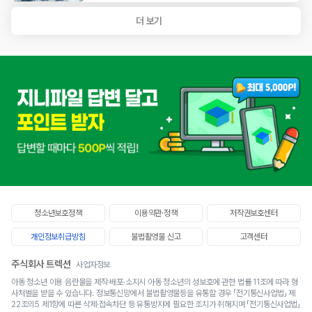
청소년보호정책
이용약관·정책
저작권보호센터
개인정보취급방침
불법촬영물 신고
고객센터
주식회사 트렉션
사업자정보
서울시 금천구 가산디지털1로 146, 407호 (가산동, 대륭테크노타운 22차) 사업자등록번호 :
아동 청소년 이용 음란물을 제작·배포·소지시 아동 청소년의 성보호에 관한 법률 11조에 따라 형
726-81-03618 통신판매업 : 제 2024-서울금천-1962호 저작권·청소년·정보보호 책임자
사처벌을 받을 수 있습니다. 정보통신망에서 불법촬영물등을 유통할 경우 「전기통신사업법」 제
: 대표 김동일(geniefilehelp@gmail.com) 고객센터 :
1551-5772
22조의5 제1항에 따른 삭제·접속차단 등 유통방지에 필요한 조치가 취해지며 「전기통신사업법」