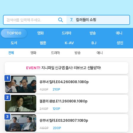
5.
언니네산지직송
6.
재벌
7.
킬러들의 쇼핑
8.
불량연애
TOP100
영화
드라마
방송
애니
9.
신민아
도서
웹툰
K-AV
BJ
성인
10.
260808
전체
영화
드라마
방송
애니
1.
와일드씽
EVENT!
지니파일 신규앱 출시! 리뷰쓰고 선물받자!
1
유부녀 킬러.E04.260808.1080p
420P
210P
2
결혼의 완성.E11.260808.1080p
240P
120P
3
유부녀 킬러.E03.260807.1080p
460P
230P