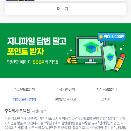
청소년보호정책
이용약관·정책
저작권보호센터
개인정보취급방침
불법촬영물 신고
고객센터
주식회사 트렉션
사업자정보
서울시 금천구 가산디지털1로 146, 407호 (가산동, 대륭테크노타운 22차) 사업자등록번호 :
아동 청소년 이용 음란물을 제작·배포·소지시 아동 청소년의 성보호에 관한 법률 11조에 따라 형
726-81-03618 통신판매업 : 제 2024-서울금천-1962호 저작권·청소년·정보보호 책임자
사처벌을 받을 수 있습니다. 정보통신망에서 불법촬영물등을 유통할 경우 「전기통신사업법」 제
: 대표 김동일(geniefilehelp@gmail.com) 고객센터 :
1551-5772
22조의5 제1항에 따른 삭제·접속차단 등 유통방지에 필요한 조치가 취해지며 「전기통신사업법」