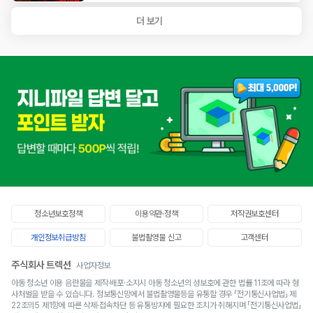
청소년보호정책
이용약관·정책
저작권보호센터
개인정보취급방침
불법촬영물 신고
고객센터
주식회사 트렉션
사업자정보
서울시 금천구 가산디지털1로 146, 407호 (가산동, 대륭테크노타운 22차) 사업자등록번호 :
아동 청소년 이용 음란물을 제작·배포·소지시 아동 청소년의 성보호에 관한 법률 11조에 따라 형
726-81-03618 통신판매업 : 제 2024-서울금천-1962호 저작권·청소년·정보보호 책임자
사처벌을 받을 수 있습니다. 정보통신망에서 불법촬영물등을 유통할 경우 「전기통신사업법」 제
: 대표 김동일(geniefilehelp@gmail.com) 고객센터 :
1551-5772
22조의5 제1항에 따른 삭제·접속차단 등 유통방지에 필요한 조치가 취해지며 「전기통신사업법」