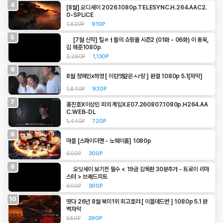
4
[8월] 오디세이 2026.1080p.TELESYNC.H.264.AAC2.
0-SPLiCE
1,820P
910P
5
[7월 신작] 킬ㄹㅓ들의 쇼핑몰 시즌2 (01화 - 06화) 이 동욱,
김 해준1080p
2,260P
1,130P
6
8월 정해인x하영 [ 이런엿같은ㅅr랑 ] 완결 1080p 5.1[자막]
1,840P
920P
7
홍진호X이상민 피의 게임X.E07.260807.1080p.H264.AA
C.WEB-DL
1,440P
720P
8
마블 [스파이더맨 - 노웨이홈] 1080p
600P
300P
9
오딧세이 보기전 필수 < 19금 감독판 30분추가 - 트로이 리마
스터 > 브래드피트
600P
300P
10
떳다 26년 8월 북미1위 최고호러 [ 이블데드번 ] 1080p 5.1 완
벽자막
580P
290P