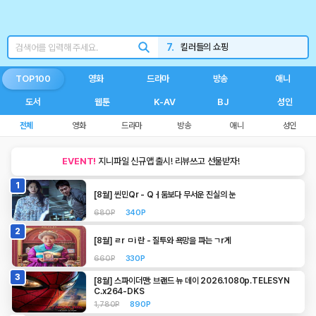
5.
언니네산지직송
6.
재벌
7.
킬러들의 쇼핑
8.
불량연애
TOP100
영화
드라마
방송
애니
9.
신민아
도서
웹툰
K-AV
BJ
성인
10.
260807
전체
영화
드라마
방송
애니
성인
1.
와일드씽
EVENT!
지니파일 신규앱 출시! 리뷰쓰고 선물받자!
1
[8월] 씬민Qr - Qㅓ둠보다 무서운 진실의 눈
680P
340P
2
[8월] ㄹr ㅁi 란 - 질투와 욕망을 파는 ㄱr게
660P
330P
3
[8월] 스파이더맨: 브랜드 뉴 데이 2026.1080p.TELESYN
C.x264-DKS
1,780P
890P